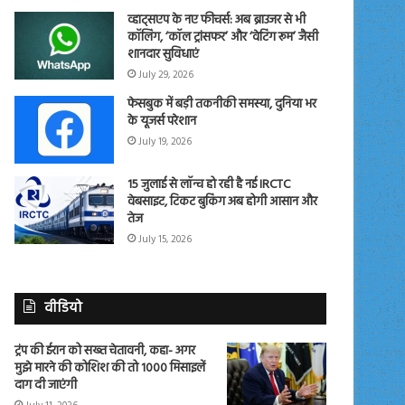
व्हाट्सएप के नए फीचर्स: अब ब्राउजर से भी
कॉलिंग, ‘कॉल ट्रांसफर’ और ‘वेटिंग रूम’ जैसी
शानदार सुविधाएं
July 29, 2026
फेसबुक में बड़ी तकनीकी समस्या, दुनिया भर
के यूजर्स परेशान
July 19, 2026
15 जुलाई से लॉन्च हो रही है नई IRCTC
वेबसाइट, टिकट बुकिंग अब होगी आसान और
तेज
July 15, 2026
वीडियो
ट्रंप की ईरान को सख्त चेतावनी, कहा- अगर
मुझे मारने की कोशिश की तो 1000 मिसाइलें
दाग दी जाएंगी