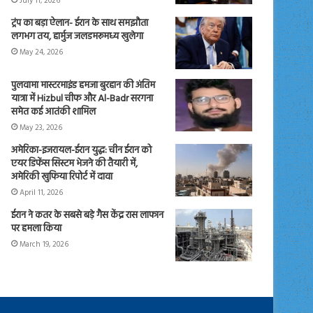
July 11, 2026
ट्रंप का बड़ा ऐलान- ईरान के साथ समझौता
लगभग तय, हार्मुज जलडमरूमध्य खुलेगा
May 24, 2026
पुलवामा मास्टरमाइंड हमजा बुरहान की अंतिम
यात्रा में Hizbul चीफ और Al-Badr सरगना
समेत कई आतंकी शामिल
May 23, 2026
अमेरिका-इजरायल-ईरान युद्ध: चीन ईरान को
एयर डिफेंस सिस्टम भेजने की तैयारी में,
अमेरिकी खुफिया रिपोर्ट में दावा
April 11, 2026
ईरान ने कतर के सबसे बड़े गैस केंद्र रास लाफान
पर हमला किया
March 19, 2026