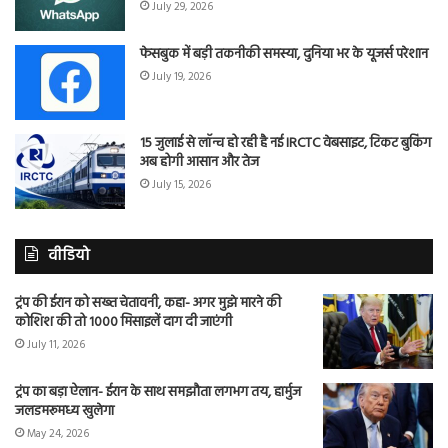
July 29, 2026
फेसबुक में बड़ी तकनीकी समस्या, दुनिया भर के यूजर्स परेशान
July 19, 2026
15 जुलाई से लॉन्च हो रही है नई IRCTC वेबसाइट, टिकट बुकिंग
अब होगी आसान और तेज
July 15, 2026
वीडियो
ट्रंप की ईरान को सख्त चेतावनी, कहा- अगर मुझे मारने की
कोशिश की तो 1000 मिसाइलें दाग दी जाएंगी
July 11, 2026
ट्रंप का बड़ा ऐलान- ईरान के साथ समझौता लगभग तय, हार्मुज
जलडमरूमध्य खुलेगा
May 24, 2026