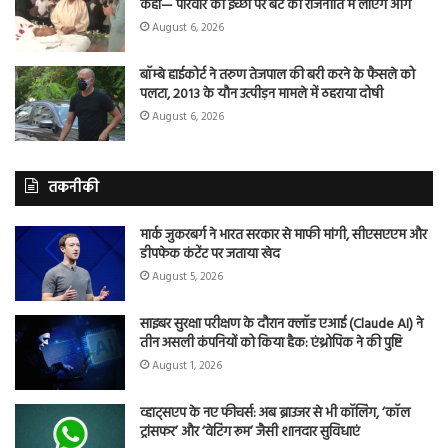
कहा— परिवार की इच्छा पर बेटे को राजनीति में लाएंगे आगे
August 6, 2026
बॉम्बे हाईकोर्ट ने तरुण तेजपाल की बरी करने के फैसले को
पलटा, 2013 के यौन उत्पीड़न मामले में ठहराया दोषी
August 6, 2026
तकनीकी
मार्क जुकरबर्ग ने भारत सरकार से माफी मांगी, सीएसएएम और
डीपफेक कंटेंट पर जताया खेद
August 5, 2026
साइबर सुरक्षा परीक्षण के दौरान क्लॉड एआई (Claude AI) ने
तीन असली कंपनियों को किया हैक: एंथ्रोपिक ने की पुष्टि
August 1, 2026
व्हाट्सएप के नए फीचर्स: अब ब्राउजर से भी कॉलिंग, ‘कॉल
ट्रांसफर’ और ‘वेटिंग रूम’ जैसी शानदार सुविधाएं