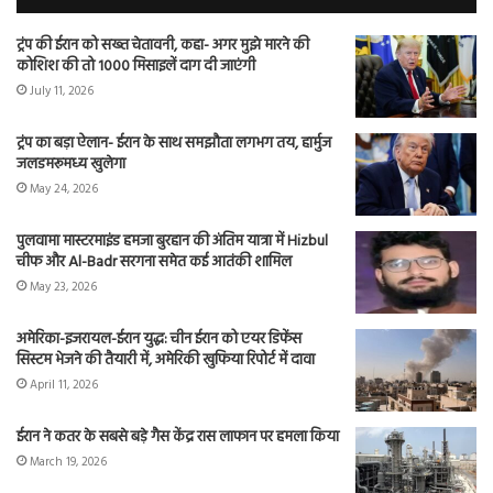
ट्रंप की ईरान को सख्त चेतावनी, कहा- अगर मुझे मारने की
कोशिश की तो 1000 मिसाइलें दाग दी जाएंगी
July 11, 2026
ट्रंप का बड़ा ऐलान- ईरान के साथ समझौता लगभग तय, हार्मुज
जलडमरूमध्य खुलेगा
May 24, 2026
पुलवामा मास्टरमाइंड हमजा बुरहान की अंतिम यात्रा में Hizbul
चीफ और Al-Badr सरगना समेत कई आतंकी शामिल
May 23, 2026
अमेरिका-इजरायल-ईरान युद्ध: चीन ईरान को एयर डिफेंस
सिस्टम भेजने की तैयारी में, अमेरिकी खुफिया रिपोर्ट में दावा
April 11, 2026
ईरान ने कतर के सबसे बड़े गैस केंद्र रास लाफान पर हमला किया
March 19, 2026