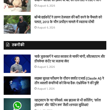
कहा— परिवार की इच्छा पर बेटे को राजनीति में लाएंगे आगे
August 6, 2026
बॉम्बे हाईकोर्ट ने तरुण तेजपाल की बरी करने के फैसले को
पलटा, 2013 के यौन उत्पीड़न मामले में ठहराया दोषी
August 6, 2026
तकनीकी
मार्क जुकरबर्ग ने भारत सरकार से माफी मांगी, सीएसएएम और
डीपफेक कंटेंट पर जताया खेद
August 5, 2026
साइबर सुरक्षा परीक्षण के दौरान क्लॉड एआई (Claude AI) ने
तीन असली कंपनियों को किया हैक: एंथ्रोपिक ने की पुष्टि
August 1, 2026
व्हाट्सएप के नए फीचर्स: अब ब्राउजर से भी कॉलिंग, ‘कॉल
ट्रांसफर’ और ‘वेटिंग रूम’ जैसी शानदार सुविधाएं