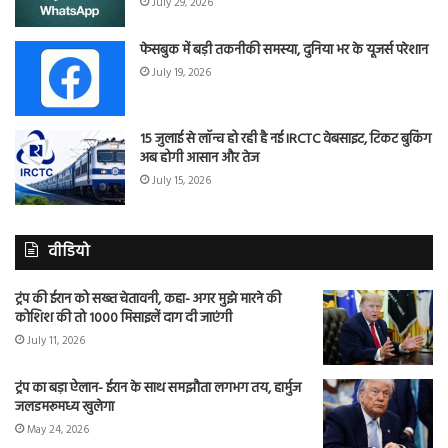
July 29, 2026
फेसबुक में बड़ी तकनीकी समस्या, दुनिया भर के यूजर्स परेशान
July 19, 2026
15 जुलाई से लॉन्च हो रही है नई IRCTC वेबसाइट, टिकट बुकिंग
अब होगी आसान और तेज
July 15, 2026
वीडियो
ट्रंप की ईरान को सख्त चेतावनी, कहा- अगर मुझे मारने की
कोशिश की तो 1000 मिसाइलें दाग दी जाएंगी
July 11, 2026
ट्रंप का बड़ा ऐलान- ईरान के साथ समझौता लगभग तय, हार्मुज
जलडमरूमध्य खुलेगा
May 24, 2026