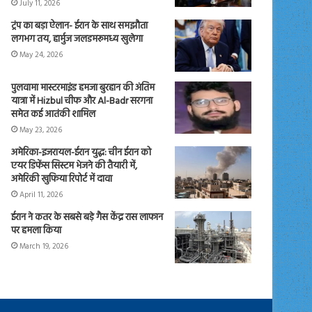
July 11, 2026
ट्रंप का बड़ा ऐलान- ईरान के साथ समझौता
लगभग तय, हार्मुज जलडमरूमध्य खुलेगा
May 24, 2026
पुलवामा मास्टरमाइंड हमजा बुरहान की अंतिम
यात्रा में Hizbul चीफ और Al-Badr सरगना
समेत कई आतंकी शामिल
May 23, 2026
अमेरिका-इजरायल-ईरान युद्ध: चीन ईरान को
एयर डिफेंस सिस्टम भेजने की तैयारी में,
अमेरिकी खुफिया रिपोर्ट में दावा
April 11, 2026
ईरान ने कतर के सबसे बड़े गैस केंद्र रास लाफान
पर हमला किया
March 19, 2026