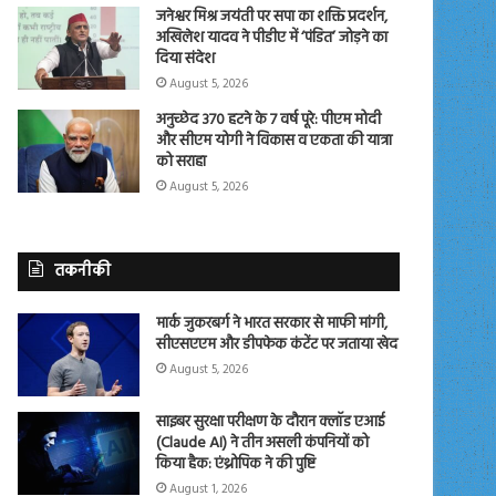
जनेश्वर मिश्र जयंती पर सपा का शक्ति प्रदर्शन,
अखिलेश यादव ने पीडीए में ‘पंडित’ जोड़ने का
दिया संदेश
August 5, 2026
अनुच्छेद 370 हटने के 7 वर्ष पूरे: पीएम मोदी
और सीएम योगी ने विकास व एकता की यात्रा
को सराहा
August 5, 2026
तकनीकी
मार्क जुकरबर्ग ने भारत सरकार से माफी मांगी,
सीएसएएम और डीपफेक कंटेंट पर जताया खेद
August 5, 2026
साइबर सुरक्षा परीक्षण के दौरान क्लॉड एआई
(Claude AI) ने तीन असली कंपनियों को
किया हैक: एंथ्रोपिक ने की पुष्टि
August 1, 2026