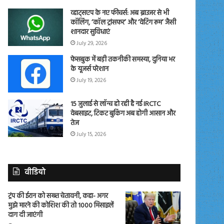
व्हाट्सएप के नए फीचर्स: अब ब्राउजर से भी
कॉलिंग, ‘कॉल ट्रांसफर’ और ‘वेटिंग रूम’ जैसी
शानदार सुविधाएं
July 29, 2026
फेसबुक में बड़ी तकनीकी समस्या, दुनिया भर
के यूजर्स परेशान
July 19, 2026
15 जुलाई से लॉन्च हो रही है नई IRCTC
वेबसाइट, टिकट बुकिंग अब होगी आसान और
तेज
July 15, 2026
वीडियो
ट्रंप की ईरान को सख्त चेतावनी, कहा- अगर
मुझे मारने की कोशिश की तो 1000 मिसाइलें
दाग दी जाएंगी