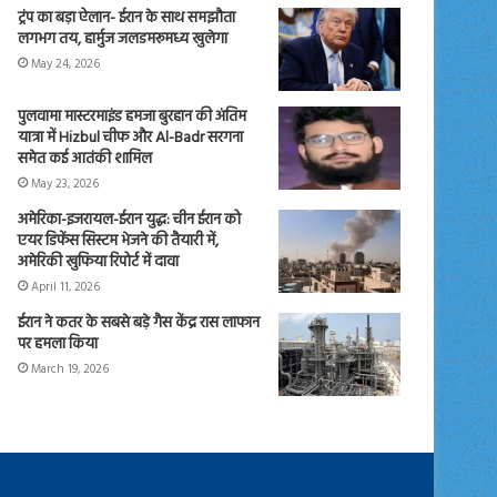
ट्रंप का बड़ा ऐलान- ईरान के साथ समझौता
लगभग तय, हार्मुज जलडमरूमध्य खुलेगा
May 24, 2026
पुलवामा मास्टरमाइंड हमजा बुरहान की अंतिम
यात्रा में Hizbul चीफ और Al-Badr सरगना
समेत कई आतंकी शामिल
May 23, 2026
अमेरिका-इजरायल-ईरान युद्ध: चीन ईरान को
एयर डिफेंस सिस्टम भेजने की तैयारी में,
अमेरिकी खुफिया रिपोर्ट में दावा
April 11, 2026
ईरान ने कतर के सबसे बड़े गैस केंद्र रास लाफान
पर हमला किया
March 19, 2026