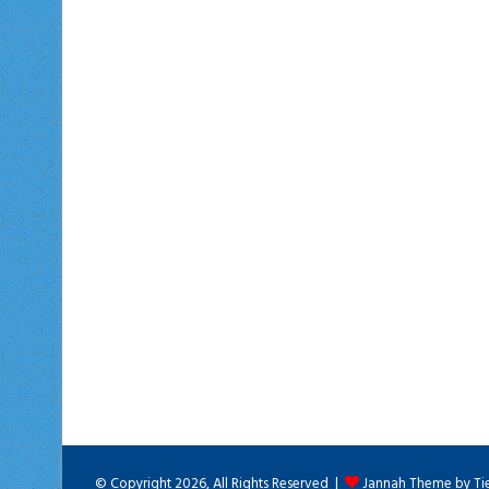
© Copyright 2026, All Rights Reserved |
Jannah Theme by Ti