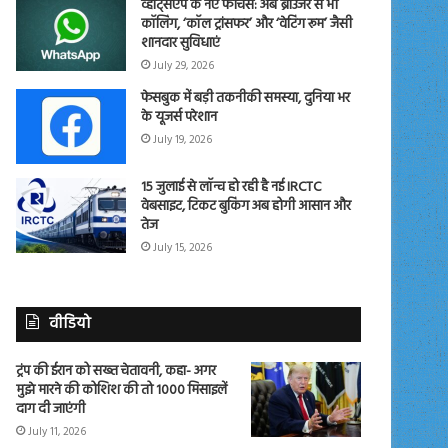
व्हाट्सएप के नए फीचर्स: अब ब्राउजर से भी
कॉलिंग, ‘कॉल ट्रांसफर’ और ‘वेटिंग रूम’ जैसी
शानदार सुविधाएं
July 29, 2026
फेसबुक में बड़ी तकनीकी समस्या, दुनिया भर
के यूजर्स परेशान
July 19, 2026
15 जुलाई से लॉन्च हो रही है नई IRCTC
वेबसाइट, टिकट बुकिंग अब होगी आसान और
तेज
July 15, 2026
वीडियो
ट्रंप की ईरान को सख्त चेतावनी, कहा- अगर
मुझे मारने की कोशिश की तो 1000 मिसाइलें
दाग दी जाएंगी
July 11, 2026