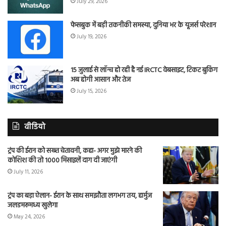
July 29, 2026
फेसबुक में बड़ी तकनीकी समस्या, दुनिया भर के यूजर्स परेशान
July 19, 2026
15 जुलाई से लॉन्च हो रही है नई IRCTC वेबसाइट, टिकट बुकिंग
अब होगी आसान और तेज
July 15, 2026
वीडियो
ट्रंप की ईरान को सख्त चेतावनी, कहा- अगर मुझे मारने की
कोशिश की तो 1000 मिसाइलें दाग दी जाएंगी
July 11, 2026
ट्रंप का बड़ा ऐलान- ईरान के साथ समझौता लगभग तय, हार्मुज
जलडमरूमध्य खुलेगा
May 24, 2026