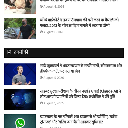
कहा— परिवार की इच्छा पर बेटे को राजनीति में लाएंगे आगे
August 6, 2026
बॉम्बे हाईकोर्ट ने तरुण तेजपाल की बरी करने के फैसले को
पलटा, 2013 के यौन उत्पीड़न मामले में ठहराया दोषी
August 6, 2026
तकनीकी
मार्क जुकरबर्ग ने भारत सरकार से माफी मांगी, सीएसएएम और
डीपफेक कंटेंट पर जताया खेद
August 5, 2026
साइबर सुरक्षा परीक्षण के दौरान क्लॉड एआई (Claude AI) ने
तीन असली कंपनियों को किया हैक: एंथ्रोपिक ने की पुष्टि
August 1, 2026
व्हाट्सएप के नए फीचर्स: अब ब्राउजर से भी कॉलिंग, ‘कॉल
ट्रांसफर’ और ‘वेटिंग रूम’ जैसी शानदार सुविधाएं