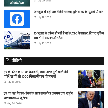
July 29, 2026
फेसबुक में बड़ी तकनीकी समस्या, दुनिया भर के यूजर्स परेशान
July 19, 2026
15 जुलाई से लॉन्च हो रही है नई IRCTC वेबसाइट, टिकट बुकिंग
अब होगी आसान और तेज
July 15, 2026
वीडियो
ट्रंप की ईरान को सख्त चेतावनी, कहा- अगर मुझे मारने की
कोशिश की तो 1000 मिसाइलें दाग दी जाएंगी
July 11, 2026
ट्रंप का बड़ा ऐलान- ईरान के साथ समझौता लगभग तय, हार्मुज
जलडमरूमध्य खुलेगा
May 24, 2026