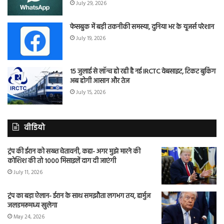
July 29, 2026
फेसबुक में बड़ी तकनीकी समस्या, दुनिया भर के यूजर्स परेशान
July 19, 2026
15 जुलाई से लॉन्च हो रही है नई IRCTC वेबसाइट, टिकट बुकिंग
अब होगी आसान और तेज
July 15, 2026
वीडियो
ट्रंप की ईरान को सख्त चेतावनी, कहा- अगर मुझे मारने की
कोशिश की तो 1000 मिसाइलें दाग दी जाएंगी
July 11, 2026
ट्रंप का बड़ा ऐलान- ईरान के साथ समझौता लगभग तय, हार्मुज
जलडमरूमध्य खुलेगा
May 24, 2026