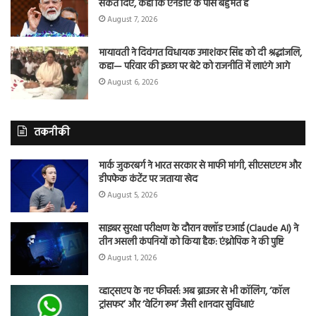
संकेत दिए, कहा कि एनडीए के पास बहुमत है
August 7, 2026
मायावती ने दिवंगत विधायक उमाशंकर सिंह को दी श्रद्धांजलि,
कहा— परिवार की इच्छा पर बेटे को राजनीति में लाएंगे आगे
August 6, 2026
तकनीकी
मार्क जुकरबर्ग ने भारत सरकार से माफी मांगी, सीएसएएम और
डीपफेक कंटेंट पर जताया खेद
August 5, 2026
साइबर सुरक्षा परीक्षण के दौरान क्लॉड एआई (Claude AI) ने
तीन असली कंपनियों को किया हैक: एंथ्रोपिक ने की पुष्टि
August 1, 2026
व्हाट्सएप के नए फीचर्स: अब ब्राउजर से भी कॉलिंग, ‘कॉल
ट्रांसफर’ और ‘वेटिंग रूम’ जैसी शानदार सुविधाएं