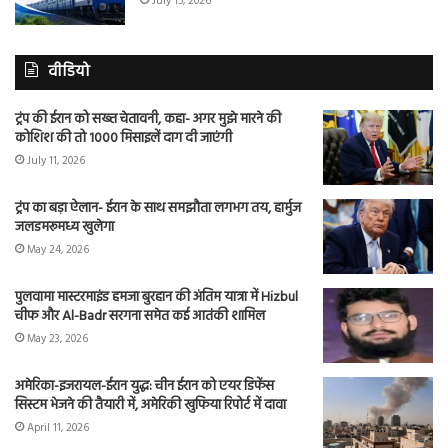
July 15, 2026
वीडियो
ट्रंप की ईरान को सख्त चेतावनी, कहा- अगर मुझे मारने की
कोशिश की तो 1000 मिसाइलें दाग दी जाएंगी
July 11, 2026
ट्रंप का बड़ा ऐलान- ईरान के साथ समझौता लगभग तय, हार्मुज
जलडमरूमध्य खुलेगा
May 24, 2026
पुलवामा मास्टरमाइंड हमजा बुरहान की अंतिम यात्रा में Hizbul
चीफ और Al-Badr सरगना समेत कई आतंकी शामिल
May 23, 2026
अमेरिका-इजरायल-ईरान युद्ध: चीन ईरान को एयर डिफेंस
सिस्टम भेजने की तैयारी में, अमेरिकी खुफिया रिपोर्ट में दावा
April 11, 2026