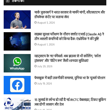
तकनीकी
मार्क जुकरबर्ग ने भारत सरकार से माफी मांगी, सीएसएएम और
डीपफेक कंटेंट पर जताया खेद
August 5, 2026
साइबर सुरक्षा परीक्षण के दौरान क्लॉड एआई (Claude AI) ने
तीन असली कंपनियों को किया हैक: एंथ्रोपिक ने की पुष्टि
August 1, 2026
व्हाट्सएप के नए फीचर्स: अब ब्राउजर से भी कॉलिंग, ‘कॉल
ट्रांसफर’ और ‘वेटिंग रूम’ जैसी शानदार सुविधाएं
July 29, 2026
फेसबुक में बड़ी तकनीकी समस्या, दुनिया भर के यूजर्स परेशान
July 19, 2026
15 जुलाई से लॉन्च हो रही है नई IRCTC वेबसाइट, टिकट बुकिंग
अब होगी आसान और तेज