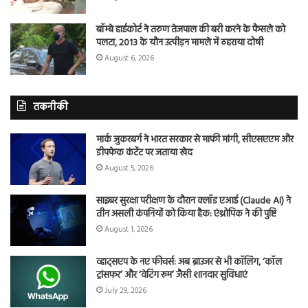
बॉम्बे हाईकोर्ट ने तरुण तेजपाल की बरी करने के फैसले को
पलटा, 2013 के यौन उत्पीड़न मामले में ठहराया दोषी
August 6, 2026
तकनीकी
मार्क जुकरबर्ग ने भारत सरकार से माफी मांगी, सीएसएएम और
डीपफेक कंटेंट पर जताया खेद
August 5, 2026
साइबर सुरक्षा परीक्षण के दौरान क्लॉड एआई (Claude AI) ने
तीन असली कंपनियों को किया हैक: एंथ्रोपिक ने की पुष्टि
August 1, 2026
व्हाट्सएप के नए फीचर्स: अब ब्राउजर से भी कॉलिंग, ‘कॉल
ट्रांसफर’ और ‘वेटिंग रूम’ जैसी शानदार सुविधाएं
July 29, 2026