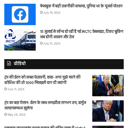
फेसबुक में बड़ी तकनीकी समस्या, दुनिया भर के यूजर्स परेशान
July 19, 2026
15 जुलाई से लॉन्च हो रही है नई IRCTC वेबसाइट, टिकट बुकिंग
अब होगी आसान और तेज
July 15, 2026
वीडियो
ट्रंप की ईरान को सख्त चेतावनी, कहा- अगर मुझे मारने की
कोशिश की तो 1000 मिसाइलें दाग दी जाएंगी
July 11, 2026
ट्रंप का बड़ा ऐलान- ईरान के साथ समझौता लगभग तय, हार्मुज
जलडमरूमध्य खुलेगा
May 24, 2026