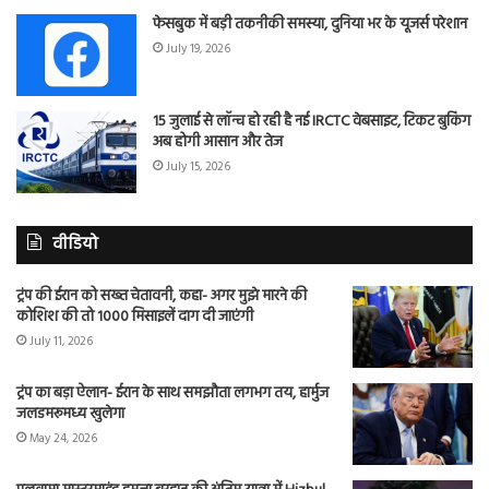
फेसबुक में बड़ी तकनीकी समस्या, दुनिया भर के यूजर्स परेशान
July 19, 2026
15 जुलाई से लॉन्च हो रही है नई IRCTC वेबसाइट, टिकट बुकिंग
अब होगी आसान और तेज
July 15, 2026
वीडियो
ट्रंप की ईरान को सख्त चेतावनी, कहा- अगर मुझे मारने की
कोशिश की तो 1000 मिसाइलें दाग दी जाएंगी
July 11, 2026
ट्रंप का बड़ा ऐलान- ईरान के साथ समझौता लगभग तय, हार्मुज
जलडमरूमध्य खुलेगा
May 24, 2026