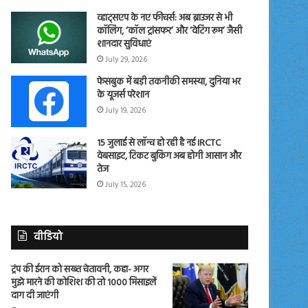
व्हाट्सएप के नए फीचर्स: अब ब्राउजर से भी
कॉलिंग, ‘कॉल ट्रांसफर’ और ‘वेटिंग रूम’ जैसी
शानदार सुविधाएं
July 29, 2026
फेसबुक में बड़ी तकनीकी समस्या, दुनिया भर
के यूजर्स परेशान
July 19, 2026
15 जुलाई से लॉन्च हो रही है नई IRCTC
वेबसाइट, टिकट बुकिंग अब होगी आसान और
तेज
July 15, 2026
वीडियो
ट्रंप की ईरान को सख्त चेतावनी, कहा- अगर
मुझे मारने की कोशिश की तो 1000 मिसाइलें
दाग दी जाएंगी