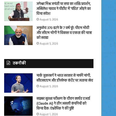
जनेश्वर मिश्र जयंती पर सपा का शक्ति प्रदर्शन,
अखिलेश यादव ने पीडीए में ‘पंडित’ जोड़ने का
दिया संदेश
August 5, 2026
अनुच्छेद 370 हटने के 7 वर्ष पूरे: पीएम मोदी
और सीएम योगी ने विकास व एकता की यात्रा
को सराहा
August 5, 2026
तकनीकी
मार्क जुकरबर्ग ने भारत सरकार से माफी मांगी,
सीएसएएम और डीपफेक कंटेंट पर जताया खेद
August 5, 2026
साइबर सुरक्षा परीक्षण के दौरान क्लॉड एआई
(Claude AI) ने तीन असली कंपनियों को
किया हैक: एंथ्रोपिक ने की पुष्टि
August 1, 2026