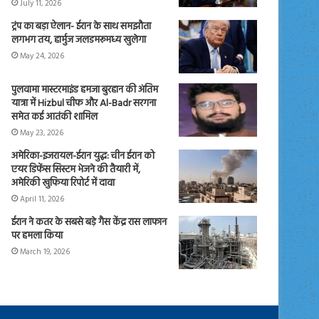
July 11, 2026
ट्रंप का बड़ा ऐलान- ईरान के साथ समझौता
लगभग तय, हार्मुज जलडमरूमध्य खुलेगा
May 24, 2026
पुलवामा मास्टरमाइंड हमजा बुरहान की अंतिम
यात्रा में Hizbul चीफ और Al-Badr सरगना
समेत कई आतंकी शामिल
May 23, 2026
अमेरिका-इजरायल-ईरान युद्ध: चीन ईरान को
एयर डिफेंस सिस्टम भेजने की तैयारी में,
अमेरिकी खुफिया रिपोर्ट में दावा
April 11, 2026
ईरान ने कतर के सबसे बड़े गैस केंद्र रास लाफान
पर हमला किया
March 19, 2026