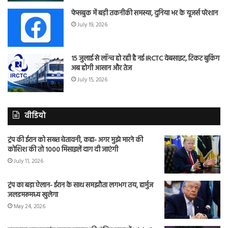
फेसबुक में बड़ी तकनीकी समस्या, दुनिया भर के यूजर्स परेशान
July 19, 2026
15 जुलाई से लॉन्च हो रही है नई IRCTC वेबसाइट, टिकट बुकिंग
अब होगी आसान और तेज
July 15, 2026
वीडियो
ट्रंप की ईरान को सख्त चेतावनी, कहा- अगर मुझे मारने की
कोशिश की तो 1000 मिसाइलें दाग दी जाएंगी
July 11, 2026
ट्रंप का बड़ा ऐलान- ईरान के साथ समझौता लगभग तय, हार्मुज
जलडमरूमध्य खुलेगा
May 24, 2026