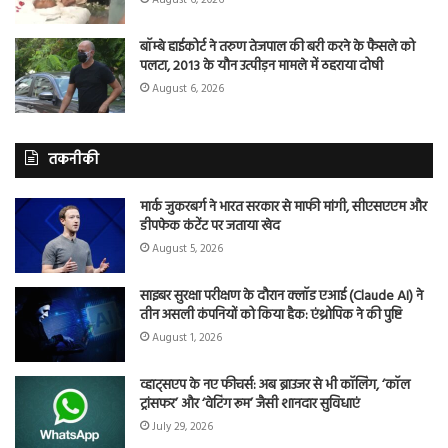
बॉम्बे हाईकोर्ट ने तरुण तेजपाल की बरी करने के फैसले को
पलटा, 2013 के यौन उत्पीड़न मामले में ठहराया दोषी
August 6, 2026
तकनीकी
मार्क जुकरबर्ग ने भारत सरकार से माफी मांगी, सीएसएएम और
डीपफेक कंटेंट पर जताया खेद
August 5, 2026
साइबर सुरक्षा परीक्षण के दौरान क्लॉड एआई (Claude AI) ने
तीन असली कंपनियों को किया हैक: एंथ्रोपिक ने की पुष्टि
August 1, 2026
व्हाट्सएप के नए फीचर्स: अब ब्राउजर से भी कॉलिंग, ‘कॉल
ट्रांसफर’ और ‘वेटिंग रूम’ जैसी शानदार सुविधाएं
July 29, 2026