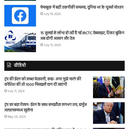
फेसबुक में बड़ी तकनीकी समस्या, दुनिया भर के यूजर्स परेशान
July 19, 2026
15 जुलाई से लॉन्च हो रही है नई IRCTC वेबसाइट, टिकट बुकिंग
अब होगी आसान और तेज
July 15, 2026
वीडियो
ट्रंप की ईरान को सख्त चेतावनी, कहा- अगर मुझे मारने की
कोशिश की तो 1000 मिसाइलें दाग दी जाएंगी
July 11, 2026
ट्रंप का बड़ा ऐलान- ईरान के साथ समझौता लगभग तय, हार्मुज
जलडमरूमध्य खुलेगा
May 24, 2026