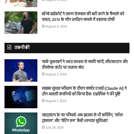
बॉम्बे हाईकोर्ट ने तरुण तेजपाल की बरी करने के फैसले को
पलटा, 2013 के यौन उत्पीड़न मामले में ठहराया दोषी
August 6, 2026
तकनीकी
मार्क जुकरबर्ग ने भारत सरकार से माफी मांगी, सीएसएएम और
डीपफेक कंटेंट पर जताया खेद
August 5, 2026
साइबर सुरक्षा परीक्षण के दौरान क्लॉड एआई (Claude AI) ने
तीन असली कंपनियों को किया हैक: एंथ्रोपिक ने की पुष्टि
August 1, 2026
व्हाट्सएप के नए फीचर्स: अब ब्राउजर से भी कॉलिंग, ‘कॉल
ट्रांसफर’ और ‘वेटिंग रूम’ जैसी शानदार सुविधाएं
July 29, 2026