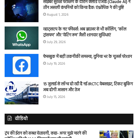
साइबर सुरक्षा परीक्षण के दौरान क्लॉड एआई (Claude AI) ने
तीन असली कंपनियों को किया हैक: एंथ्रोपिक ने की पुष्टि
August 1, 2026
व्हाट्सएप के नए फीचर्स: अब ब्राउजर से भी कॉलिंग, ‘कॉल
ट्रांसफर’ और ‘वेटिंग रूम’ जैसी शानदार सुविधाएं
July 29, 2026
फेसबुक में बड़ी तकनीकी समस्या, दुनिया भर के यूजर्स परेशान
July 19, 2026
15 जुलाई से लॉन्च हो रही है नई IRCTC वेबसाइट, टिकट बुकिंग
अब होगी आसान और तेज
July 15, 2026
वीडियो
ट्रंप की ईरान को सख्त चेतावनी, कहा- अगर मुझे मारने की