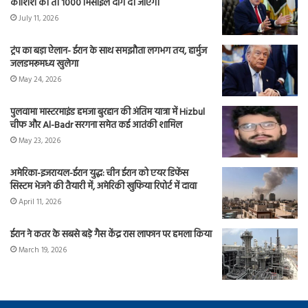
कोशिश की तो 1000 मिसाइलें दाग दी जाएंगी
July 11, 2026
ट्रंप का बड़ा ऐलान- ईरान के साथ समझौता लगभग तय, हार्मुज
जलडमरूमध्य खुलेगा
May 24, 2026
पुलवामा मास्टरमाइंड हमजा बुरहान की अंतिम यात्रा में Hizbul
चीफ और Al-Badr सरगना समेत कई आतंकी शामिल
May 23, 2026
अमेरिका-इजरायल-ईरान युद्ध: चीन ईरान को एयर डिफेंस
सिस्टम भेजने की तैयारी में, अमेरिकी खुफिया रिपोर्ट में दावा
April 11, 2026
ईरान ने कतर के सबसे बड़े गैस केंद्र रास लाफान पर हमला किया
March 19, 2026