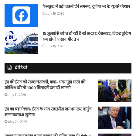
फेसबुक में बड़ी तकनीकी समस्या, दुनिया भर के यूजर्स परेशान
July 19, 2026
15 जुलाई से लॉन्च हो रही है नई IRCTC वेबसाइट, टिकट बुकिंग
अब होगी आसान और तेज
July 15, 2026
वीडियो
ट्रंप की ईरान को सख्त चेतावनी, कहा- अगर मुझे मारने की
कोशिश की तो 1000 मिसाइलें दाग दी जाएंगी
July 11, 2026
ट्रंप का बड़ा ऐलान- ईरान के साथ समझौता लगभग तय, हार्मुज
जलडमरूमध्य खुलेगा
May 24, 2026