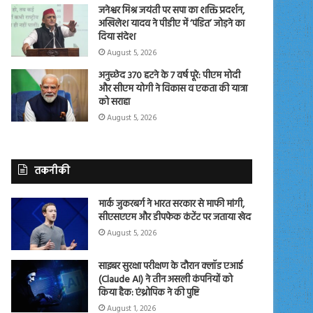
जनेश्वर मिश्र जयंती पर सपा का शक्ति प्रदर्शन,
अखिलेश यादव ने पीडीए में ‘पंडित’ जोड़ने का
दिया संदेश
August 5, 2026
अनुच्छेद 370 हटने के 7 वर्ष पूरे: पीएम मोदी
और सीएम योगी ने विकास व एकता की यात्रा
को सराहा
August 5, 2026
तकनीकी
मार्क जुकरबर्ग ने भारत सरकार से माफी मांगी,
सीएसएएम और डीपफेक कंटेंट पर जताया खेद
August 5, 2026
साइबर सुरक्षा परीक्षण के दौरान क्लॉड एआई
(Claude AI) ने तीन असली कंपनियों को
किया हैक: एंथ्रोपिक ने की पुष्टि
August 1, 2026