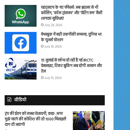
व्हाट्सएप के नए फीचर्स: अब ब्राउजर से भी
कॉलिंग, ‘कॉल ट्रांसफर’ और ‘वेटिंग रूम’ जैसी
शानदार सुविधाएं
July 29, 2026
फेसबुक में बड़ी तकनीकी समस्या, दुनिया भर
के यूजर्स परेशान
July 19, 2026
15 जुलाई से लॉन्च हो रही है नई IRCTC
वेबसाइट, टिकट बुकिंग अब होगी आसान और
तेज
July 15, 2026
वीडियो
ट्रंप की ईरान को सख्त चेतावनी, कहा- अगर
मुझे मारने की कोशिश की तो 1000 मिसाइलें
दाग दी जाएंगी