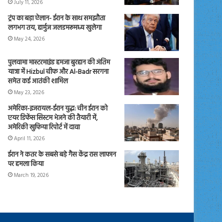
July 11, 2026
ट्रंप का बड़ा ऐलान- ईरान के साथ समझौता
लगभग तय, हार्मुज जलडमरूमध्य खुलेगा
May 24, 2026
पुलवामा मास्टरमाइंड हमजा बुरहान की अंतिम
यात्रा में Hizbul चीफ और Al-Badr सरगना
समेत कई आतंकी शामिल
May 23, 2026
अमेरिका-इजरायल-ईरान युद्ध: चीन ईरान को
एयर डिफेंस सिस्टम भेजने की तैयारी में,
अमेरिकी खुफिया रिपोर्ट में दावा
April 11, 2026
ईरान ने कतर के सबसे बड़े गैस केंद्र रास लाफान
पर हमला किया
March 19, 2026