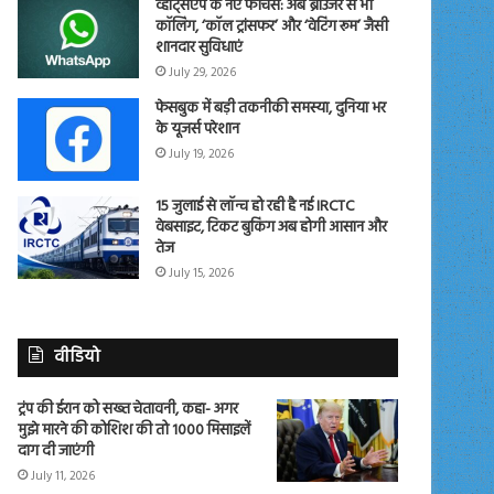
व्हाट्सएप के नए फीचर्स: अब ब्राउजर से भी
कॉलिंग, ‘कॉल ट्रांसफर’ और ‘वेटिंग रूम’ जैसी
शानदार सुविधाएं
July 29, 2026
फेसबुक में बड़ी तकनीकी समस्या, दुनिया भर
के यूजर्स परेशान
July 19, 2026
15 जुलाई से लॉन्च हो रही है नई IRCTC
वेबसाइट, टिकट बुकिंग अब होगी आसान और
तेज
July 15, 2026
वीडियो
ट्रंप की ईरान को सख्त चेतावनी, कहा- अगर
मुझे मारने की कोशिश की तो 1000 मिसाइलें
दाग दी जाएंगी
July 11, 2026