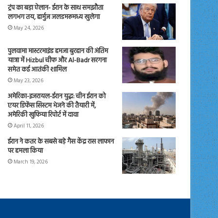
ट्रंप का बड़ा ऐलान- ईरान के साथ समझौता
लगभग तय, हार्मुज जलडमरूमध्य खुलेगा
May 24, 2026
पुलवामा मास्टरमाइंड हमजा बुरहान की अंतिम
यात्रा में Hizbul चीफ और Al-Badr सरगना
समेत कई आतंकी शामिल
May 23, 2026
अमेरिका-इजरायल-ईरान युद्ध: चीन ईरान को
एयर डिफेंस सिस्टम भेजने की तैयारी में,
अमेरिकी खुफिया रिपोर्ट में दावा
April 11, 2026
ईरान ने कतर के सबसे बड़े गैस केंद्र रास लाफान
पर हमला किया
March 19, 2026