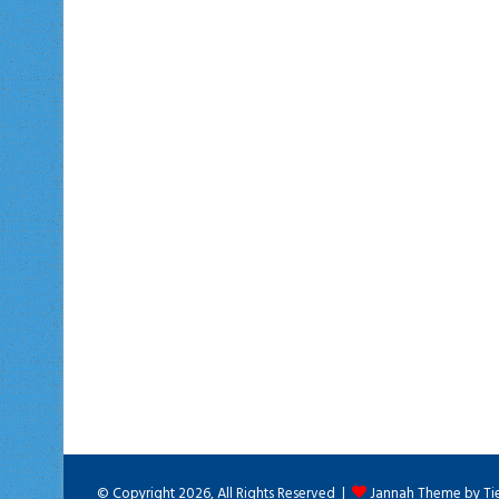
© Copyright 2026, All Rights Reserved |
Jannah Theme by Ti