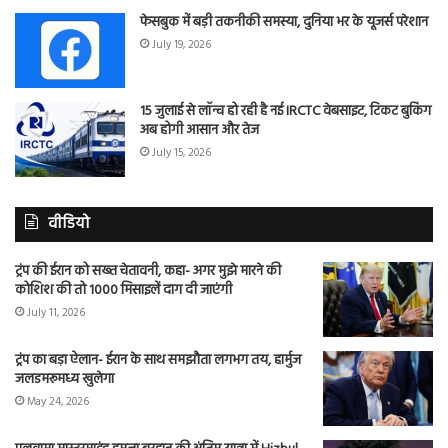
फेसबुक में बड़ी तकनीकी समस्या, दुनिया भर के यूजर्स परेशान
July 19, 2026
15 जुलाई से लॉन्च हो रही है नई IRCTC वेबसाइट, टिकट बुकिंग
अब होगी आसान और तेज
July 15, 2026
वीडियो
ट्रंप की ईरान को सख्त चेतावनी, कहा- अगर मुझे मारने की
कोशिश की तो 1000 मिसाइलें दाग दी जाएंगी
July 11, 2026
ट्रंप का बड़ा ऐलान- ईरान के साथ समझौता लगभग तय, हार्मुज
जलडमरूमध्य खुलेगा
May 24, 2026