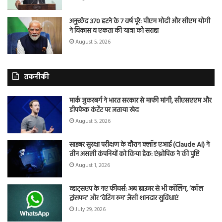
अनुच्छेद 370 हटने के 7 वर्ष पूरे: पीएम मोदी और सीएम योगी
ने विकास व एकता की यात्रा को सराहा
August 5, 2026
तकनीकी
मार्क जुकरबर्ग ने भारत सरकार से माफी मांगी, सीएसएएम और
डीपफेक कंटेंट पर जताया खेद
August 5, 2026
साइबर सुरक्षा परीक्षण के दौरान क्लॉड एआई (Claude AI) ने
तीन असली कंपनियों को किया हैक: एंथ्रोपिक ने की पुष्टि
August 1, 2026
व्हाट्सएप के नए फीचर्स: अब ब्राउजर से भी कॉलिंग, ‘कॉल
ट्रांसफर’ और ‘वेटिंग रूम’ जैसी शानदार सुविधाएं
July 29, 2026