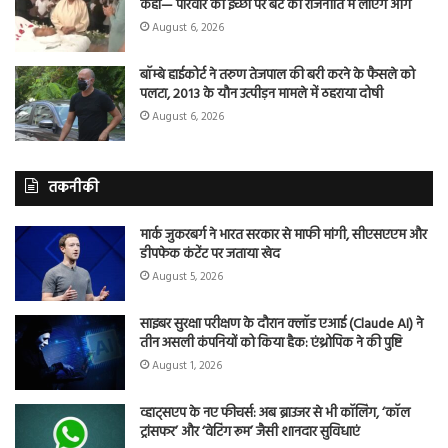
कहा— परिवार की इच्छा पर बेटे को राजनीति में लाएंगे आगे
August 6, 2026
बॉम्बे हाईकोर्ट ने तरुण तेजपाल की बरी करने के फैसले को
पलटा, 2013 के यौन उत्पीड़न मामले में ठहराया दोषी
August 6, 2026
तकनीकी
मार्क जुकरबर्ग ने भारत सरकार से माफी मांगी, सीएसएएम और
डीपफेक कंटेंट पर जताया खेद
August 5, 2026
साइबर सुरक्षा परीक्षण के दौरान क्लॉड एआई (Claude AI) ने
तीन असली कंपनियों को किया हैक: एंथ्रोपिक ने की पुष्टि
August 1, 2026
व्हाट्सएप के नए फीचर्स: अब ब्राउजर से भी कॉलिंग, ‘कॉल
ट्रांसफर’ और ‘वेटिंग रूम’ जैसी शानदार सुविधाएं