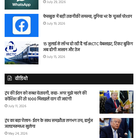
July 29, 2026
फेसबुक में बड़ी तकनीकी समस्या, दुनिया भर के यूजर्स परेशान
July 19, 2026
15 जुलाई से लॉन्च हो रही है नई IRCTC वेबसाइट, टिकट बुकिंग
अब होगी आसान और तेज
July 15, 2026
वीडियो
ट्रंप की ईरान को सख्त चेतावनी, कहा- अगर मुझे मारने की
कोशिश की तो 1000 मिसाइलें दाग दी जाएंगी
July 11, 2026
ट्रंप का बड़ा ऐलान- ईरान के साथ समझौता लगभग तय, हार्मुज
जलडमरूमध्य खुलेगा
May 24, 2026