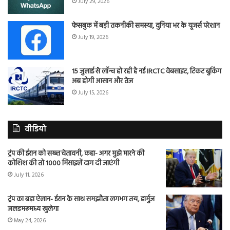
July 29, 2026
फेसबुक में बड़ी तकनीकी समस्या, दुनिया भर के यूजर्स परेशान
July 19, 2026
15 जुलाई से लॉन्च हो रही है नई IRCTC वेबसाइट, टिकट बुकिंग
अब होगी आसान और तेज
July 15, 2026
वीडियो
ट्रंप की ईरान को सख्त चेतावनी, कहा- अगर मुझे मारने की
कोशिश की तो 1000 मिसाइलें दाग दी जाएंगी
July 11, 2026
ट्रंप का बड़ा ऐलान- ईरान के साथ समझौता लगभग तय, हार्मुज
जलडमरूमध्य खुलेगा
May 24, 2026