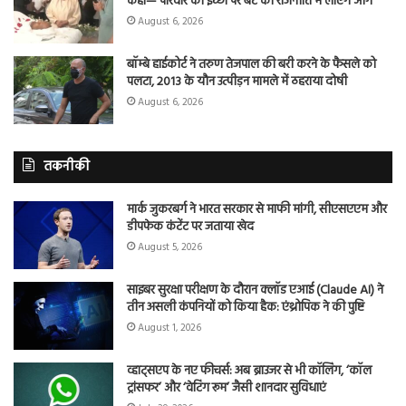
कहा— परिवार की इच्छा पर बेटे को राजनीति में लाएंगे आगे
August 6, 2026
बॉम्बे हाईकोर्ट ने तरुण तेजपाल की बरी करने के फैसले को
पलटा, 2013 के यौन उत्पीड़न मामले में ठहराया दोषी
August 6, 2026
तकनीकी
मार्क जुकरबर्ग ने भारत सरकार से माफी मांगी, सीएसएएम और
डीपफेक कंटेंट पर जताया खेद
August 5, 2026
साइबर सुरक्षा परीक्षण के दौरान क्लॉड एआई (Claude AI) ने
तीन असली कंपनियों को किया हैक: एंथ्रोपिक ने की पुष्टि
August 1, 2026
व्हाट्सएप के नए फीचर्स: अब ब्राउजर से भी कॉलिंग, ‘कॉल
ट्रांसफर’ और ‘वेटिंग रूम’ जैसी शानदार सुविधाएं