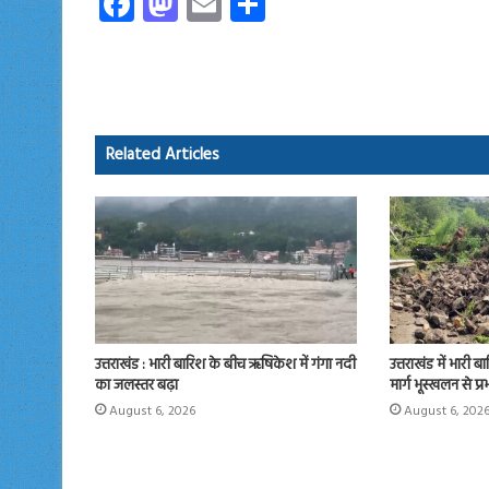
Fa
M
E
S
ce
as
m
ha
b
to
ail
re
o
d
ok
o
Related Articles
n
उत्तराखंड : भारी बारिश के बीच ऋषिकेश में गंगा नदी
उत्तराखंड में भारी ब
का जलस्तर बढ़ा
मार्ग भूस्खलन से प्
August 6, 2026
August 6, 202