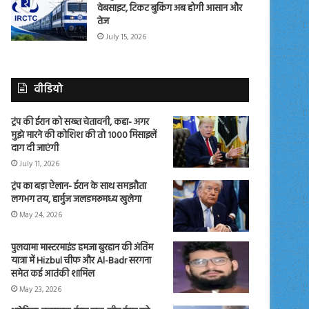
वेबसाइट, टिकट बुकिंग अब होगी आसान और
तेज
July 15, 2026
वीडियो
ट्रंप की ईरान को सख्त चेतावनी, कहा- अगर
मुझे मारने की कोशिश की तो 1000 मिसाइलें
दाग दी जाएंगी
July 11, 2026
ट्रंप का बड़ा ऐलान- ईरान के साथ समझौता
लगभग तय, हार्मुज जलडमरूमध्य खुलेगा
May 24, 2026
पुलवामा मास्टरमाइंड हमजा बुरहान की अंतिम
यात्रा में Hizbul चीफ और Al-Badr सरगना
समेत कई आतंकी शामिल
May 23, 2026