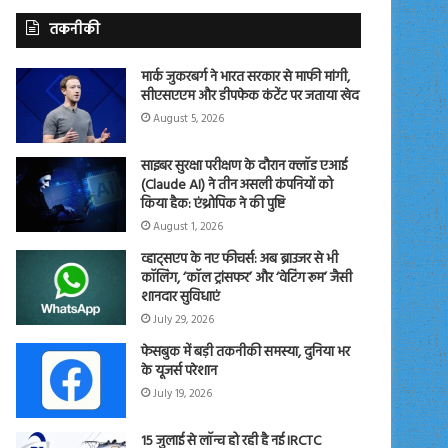
तकनीकी
मार्क जुकरबर्ग ने भारत सरकार से माफी मांगी,
सीएसएएम और डीपफेक कंटेंट पर जताया खेद
August 5, 2026
साइबर सुरक्षा परीक्षण के दौरान क्लॉड एआई
(Claude AI) ने तीन असली कंपनियों को
किया हैक: एंथ्रोपिक ने की पुष्टि
August 1, 2026
व्हाट्सएप के नए फीचर्स: अब ब्राउजर से भी
कॉलिंग, ‘कॉल ट्रांसफर’ और ‘वेटिंग रूम’ जैसी
शानदार सुविधाएं
July 29, 2026
फेसबुक में बड़ी तकनीकी समस्या, दुनिया भर
के यूजर्स परेशान
July 19, 2026
15 जुलाई से लॉन्च हो रही है नई IRCTC