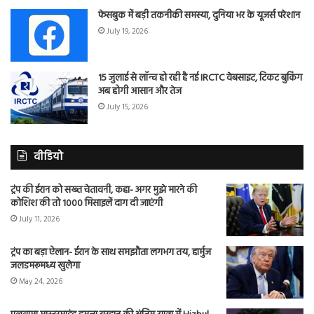
फेसबुक में बड़ी तकनीकी समस्या, दुनिया भर के यूजर्स परेशान
July 19, 2026
15 जुलाई से लॉन्च हो रही है नई IRCTC वेबसाइट, टिकट बुकिंग
अब होगी आसान और तेज
July 15, 2026
वीडियो
ट्रंप की ईरान को सख्त चेतावनी, कहा- अगर मुझे मारने की
कोशिश की तो 1000 मिसाइलें दाग दी जाएंगी
July 11, 2026
ट्रंप का बड़ा ऐलान- ईरान के साथ समझौता लगभग तय, हार्मुज
जलडमरूमध्य खुलेगा
May 24, 2026