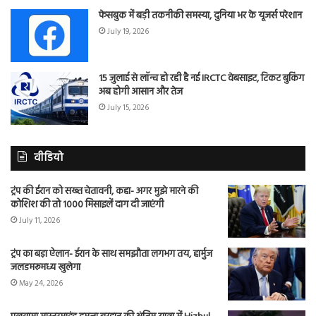
फेसबुक में बड़ी तकनीकी समस्या, दुनिया भर के यूजर्स परेशान
July 19, 2026
15 जुलाई से लॉन्च हो रही है नई IRCTC वेबसाइट, टिकट बुकिंग
अब होगी आसान और तेज
July 15, 2026
वीडियो
ट्रंप की ईरान को सख्त चेतावनी, कहा- अगर मुझे मारने की
कोशिश की तो 1000 मिसाइलें दाग दी जाएंगी
July 11, 2026
ट्रंप का बड़ा ऐलान- ईरान के साथ समझौता लगभग तय, हार्मुज
जलडमरूमध्य खुलेगा
May 24, 2026