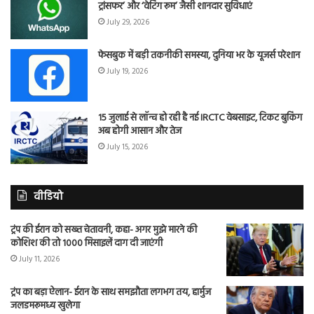
ट्रांसफर’ और ‘वेटिंग रूम’ जैसी शानदार सुविधाएं
July 29, 2026
फेसबुक में बड़ी तकनीकी समस्या, दुनिया भर के यूजर्स परेशान
July 19, 2026
15 जुलाई से लॉन्च हो रही है नई IRCTC वेबसाइट, टिकट बुकिंग
अब होगी आसान और तेज
July 15, 2026
वीडियो
ट्रंप की ईरान को सख्त चेतावनी, कहा- अगर मुझे मारने की
कोशिश की तो 1000 मिसाइलें दाग दी जाएंगी
July 11, 2026
ट्रंप का बड़ा ऐलान- ईरान के साथ समझौता लगभग तय, हार्मुज
जलडमरूमध्य खुलेगा