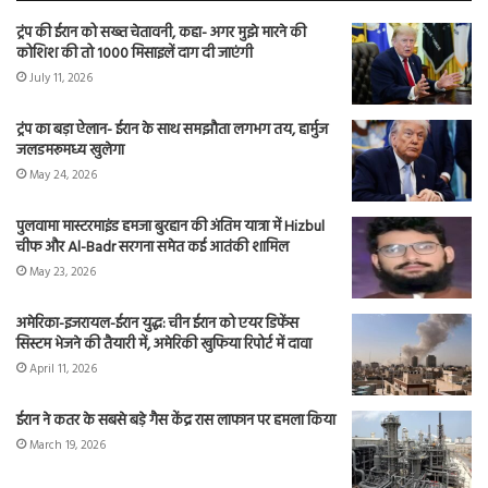
ट्रंप की ईरान को सख्त चेतावनी, कहा- अगर मुझे मारने की
कोशिश की तो 1000 मिसाइलें दाग दी जाएंगी
July 11, 2026
ट्रंप का बड़ा ऐलान- ईरान के साथ समझौता लगभग तय, हार्मुज
जलडमरूमध्य खुलेगा
May 24, 2026
पुलवामा मास्टरमाइंड हमजा बुरहान की अंतिम यात्रा में Hizbul
चीफ और Al-Badr सरगना समेत कई आतंकी शामिल
May 23, 2026
अमेरिका-इजरायल-ईरान युद्ध: चीन ईरान को एयर डिफेंस
सिस्टम भेजने की तैयारी में, अमेरिकी खुफिया रिपोर्ट में दावा
April 11, 2026
ईरान ने कतर के सबसे बड़े गैस केंद्र रास लाफान पर हमला किया
March 19, 2026