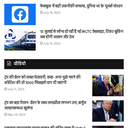
फेसबुक में बड़ी तकनीकी समस्या, दुनिया भर के यूजर्स परेशान
July 19, 2026
15 जुलाई से लॉन्च हो रही है नई IRCTC वेबसाइट, टिकट बुकिंग
अब होगी आसान और तेज
July 15, 2026
वीडियो
ट्रंप की ईरान को सख्त चेतावनी, कहा- अगर मुझे मारने की
कोशिश की तो 1000 मिसाइलें दाग दी जाएंगी
July 11, 2026
ट्रंप का बड़ा ऐलान- ईरान के साथ समझौता लगभग तय, हार्मुज
जलडमरूमध्य खुलेगा
May 24, 2026