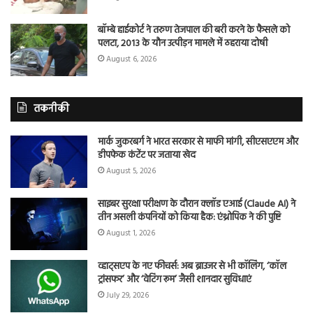
बॉम्बे हाईकोर्ट ने तरुण तेजपाल की बरी करने के फैसले को
पलटा, 2013 के यौन उत्पीड़न मामले में ठहराया दोषी
August 6, 2026
तकनीकी
मार्क जुकरबर्ग ने भारत सरकार से माफी मांगी, सीएसएएम और
डीपफेक कंटेंट पर जताया खेद
August 5, 2026
साइबर सुरक्षा परीक्षण के दौरान क्लॉड एआई (Claude AI) ने
तीन असली कंपनियों को किया हैक: एंथ्रोपिक ने की पुष्टि
August 1, 2026
व्हाट्सएप के नए फीचर्स: अब ब्राउजर से भी कॉलिंग, ‘कॉल
ट्रांसफर’ और ‘वेटिंग रूम’ जैसी शानदार सुविधाएं
July 29, 2026