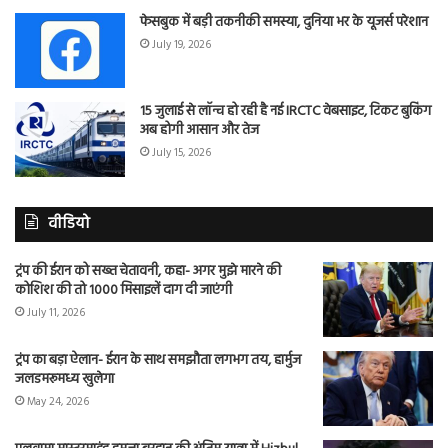
फेसबुक में बड़ी तकनीकी समस्या, दुनिया भर के यूजर्स परेशान
July 19, 2026
15 जुलाई से लॉन्च हो रही है नई IRCTC वेबसाइट, टिकट बुकिंग
अब होगी आसान और तेज
July 15, 2026
वीडियो
ट्रंप की ईरान को सख्त चेतावनी, कहा- अगर मुझे मारने की
कोशिश की तो 1000 मिसाइलें दाग दी जाएंगी
July 11, 2026
ट्रंप का बड़ा ऐलान- ईरान के साथ समझौता लगभग तय, हार्मुज
जलडमरूमध्य खुलेगा
May 24, 2026