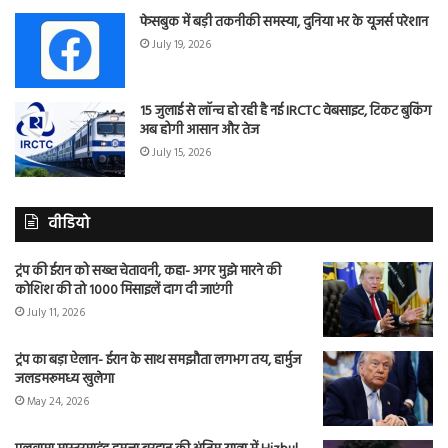
फेसबुक में बड़ी तकनीकी समस्या, दुनिया भर के यूजर्स परेशान
July 19, 2026
15 जुलाई से लॉन्च हो रही है नई IRCTC वेबसाइट, टिकट बुकिंग
अब होगी आसान और तेज
July 15, 2026
वीडियो
ट्रंप की ईरान को सख्त चेतावनी, कहा- अगर मुझे मारने की
कोशिश की तो 1000 मिसाइलें दाग दी जाएंगी
July 11, 2026
ट्रंप का बड़ा ऐलान- ईरान के साथ समझौता लगभग तय, हार्मुज
जलडमरूमध्य खुलेगा
May 24, 2026