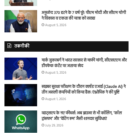
अनुच्छेद 370 हटने के 7 वर्ष पूरे: पीएम मोदी और सीएम योगी
ने विकास व एकता की यात्रा को सराहा
August 5, 2026
तकनीकी
मार्क जुकरबर्ग ने भारत सरकार से माफी मांगी, सीएसएएम और
डीपफेक कंटेंट पर जताया खेद
August 5, 2026
साइबर सुरक्षा परीक्षण के दौरान क्लॉड एआई (Claude AI) ने
तीन असली कंपनियों को किया हैक: एंथ्रोपिक ने की पुष्टि
August 1, 2026
व्हाट्सएप के नए फीचर्स: अब ब्राउजर से भी कॉलिंग, ‘कॉल
ट्रांसफर’ और ‘वेटिंग रूम’ जैसी शानदार सुविधाएं
July 29, 2026