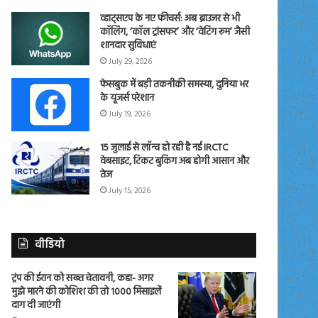
व्हाट्सएप के नए फीचर्स: अब ब्राउजर से भी
कॉलिंग, ‘कॉल ट्रांसफर’ और ‘वेटिंग रूम’ जैसी
शानदार सुविधाएं
July 29, 2026
फेसबुक में बड़ी तकनीकी समस्या, दुनिया भर
के यूजर्स परेशान
July 19, 2026
15 जुलाई से लॉन्च हो रही है नई IRCTC
वेबसाइट, टिकट बुकिंग अब होगी आसान और
तेज
July 15, 2026
वीडियो
ट्रंप की ईरान को सख्त चेतावनी, कहा- अगर
मुझे मारने की कोशिश की तो 1000 मिसाइलें
दाग दी जाएंगी