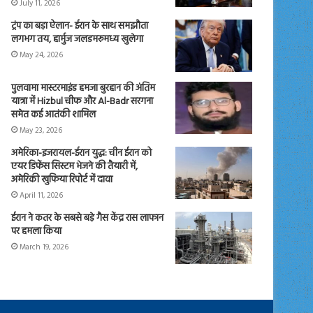
July 11, 2026
ट्रंप का बड़ा ऐलान- ईरान के साथ समझौता
लगभग तय, हार्मुज जलडमरूमध्य खुलेगा
May 24, 2026
पुलवामा मास्टरमाइंड हमजा बुरहान की अंतिम
यात्रा में Hizbul चीफ और Al-Badr सरगना
समेत कई आतंकी शामिल
May 23, 2026
अमेरिका-इजरायल-ईरान युद्ध: चीन ईरान को
एयर डिफेंस सिस्टम भेजने की तैयारी में,
अमेरिकी खुफिया रिपोर्ट में दावा
April 11, 2026
ईरान ने कतर के सबसे बड़े गैस केंद्र रास लाफान
पर हमला किया
March 19, 2026