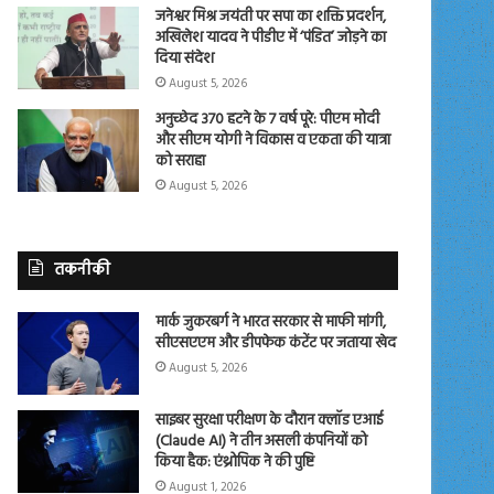
जनेश्वर मिश्र जयंती पर सपा का शक्ति प्रदर्शन,
अखिलेश यादव ने पीडीए में ‘पंडित’ जोड़ने का
दिया संदेश
August 5, 2026
अनुच्छेद 370 हटने के 7 वर्ष पूरे: पीएम मोदी
और सीएम योगी ने विकास व एकता की यात्रा
को सराहा
August 5, 2026
तकनीकी
मार्क जुकरबर्ग ने भारत सरकार से माफी मांगी,
सीएसएएम और डीपफेक कंटेंट पर जताया खेद
August 5, 2026
साइबर सुरक्षा परीक्षण के दौरान क्लॉड एआई
(Claude AI) ने तीन असली कंपनियों को
किया हैक: एंथ्रोपिक ने की पुष्टि
August 1, 2026