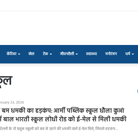
कॅरिअर
खेल
टेक
जीवनशैली
स्वास्थ्य
मनोरंजन
धर्म
कूल
bruary 23, 2026
िर बम धमकी का हड़कंप: आर्मी पब्लिक स्कूल धौला कुआं
स बाल भारती स्कूल लोधी रोड को ई-मेल से मिली धमकी
्ली के दो प्रमुख स्कूलों को बम से उड़ाने की धमकी वाले ई-मेल मिले, जिससे हड़कंप…