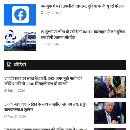
फेसबुक में बड़ी तकनीकी समस्या, दुनिया भर के यूजर्स परेशान
July 19, 2026
15 जुलाई से लॉन्च हो रही है नई IRCTC वेबसाइट, टिकट बुकिंग
अब होगी आसान और तेज
July 15, 2026
वीडियो
ट्रंप की ईरान को सख्त चेतावनी, कहा- अगर मुझे मारने की
कोशिश की तो 1000 मिसाइलें दाग दी जाएंगी
July 11, 2026
ट्रंप का बड़ा ऐलान- ईरान के साथ समझौता लगभग तय, हार्मुज
जलडमरूमध्य खुलेगा
May 24, 2026