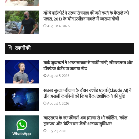
बॉम्बे हाईकोर्ट ने तरुण तेजपाल की बरी करने के फैसले को
पलटा, 2013 के यौन उत्पीड़न मामले में ठहराया दोषी
August 6, 2026
तकनीकी
मार्क जुकरबर्ग ने भारत सरकार से माफी मांगी, सीएसएएम और
डीपफेक कंटेंट पर जताया खेद
August 5, 2026
साइबर सुरक्षा परीक्षण के दौरान क्लॉड एआई (Claude AI) ने
तीन असली कंपनियों को किया हैक: एंथ्रोपिक ने की पुष्टि
August 1, 2026
व्हाट्सएप के नए फीचर्स: अब ब्राउजर से भी कॉलिंग, ‘कॉल
ट्रांसफर’ और ‘वेटिंग रूम’ जैसी शानदार सुविधाएं
July 29, 2026