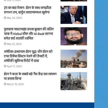
July 11, 2026
ट्रंप का बड़ा ऐलान- ईरान के साथ समझौता
लगभग तय, हार्मुज जलडमरूमध्य खुलेगा
May 24, 2026
पुलवामा मास्टरमाइंड हमजा बुरहान की अंतिम
यात्रा में Hizbul चीफ और Al-Badr सरगना
समेत कई आतंकी शामिल
May 23, 2026
अमेरिका-इजरायल-ईरान युद्ध: चीन ईरान को
एयर डिफेंस सिस्टम भेजने की तैयारी में,
अमेरिकी खुफिया रिपोर्ट में दावा
April 11, 2026
ईरान ने कतर के सबसे बड़े गैस केंद्र रास लाफान
पर हमला किया
March 19, 2026