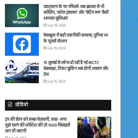
व्हाट्सएप के नए फीचर्स: अब ब्राउजर से भी
कॉलिंग, ‘कॉल ट्रांसफर’ और ‘वेटिंग रूम’ जैसी
शानदार सुविधाएं
July 29, 2026
फेसबुक में बड़ी तकनीकी समस्या, दुनिया भर
के यूजर्स परेशान
July 19, 2026
15 जुलाई से लॉन्च हो रही है नई IRCTC
वेबसाइट, टिकट बुकिंग अब होगी आसान और
तेज
July 15, 2026
वीडियो
ट्रंप की ईरान को सख्त चेतावनी, कहा- अगर
मुझे मारने की कोशिश की तो 1000 मिसाइलें
दाग दी जाएंगी