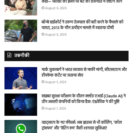
कहा— परिवार की इच्छा पर बेटे को राजनीति में लाएंगे आगे
August 6, 2026
बॉम्बे हाईकोर्ट ने तरुण तेजपाल की बरी करने के फैसले को
पलटा, 2013 के यौन उत्पीड़न मामले में ठहराया दोषी
August 6, 2026
तकनीकी
मार्क जुकरबर्ग ने भारत सरकार से माफी मांगी, सीएसएएम और
डीपफेक कंटेंट पर जताया खेद
August 5, 2026
साइबर सुरक्षा परीक्षण के दौरान क्लॉड एआई (Claude AI) ने
तीन असली कंपनियों को किया हैक: एंथ्रोपिक ने की पुष्टि
August 1, 2026
व्हाट्सएप के नए फीचर्स: अब ब्राउजर से भी कॉलिंग, ‘कॉल
ट्रांसफर’ और ‘वेटिंग रूम’ जैसी शानदार सुविधाएं