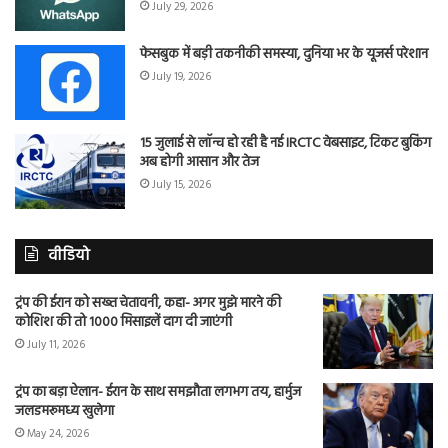
July 29, 2026
फेसबुक में बड़ी तकनीकी समस्या, दुनिया भर के यूजर्स परेशान
July 19, 2026
15 जुलाई से लॉन्च हो रही है नई IRCTC वेबसाइट, टिकट बुकिंग
अब होगी आसान और तेज
July 15, 2026
वीडियो
ट्रंप की ईरान को सख्त चेतावनी, कहा- अगर मुझे मारने की
कोशिश की तो 1000 मिसाइलें दाग दी जाएंगी
July 11, 2026
ट्रंप का बड़ा ऐलान- ईरान के साथ समझौता लगभग तय, हार्मुज
जलडमरूमध्य खुलेगा
May 24, 2026