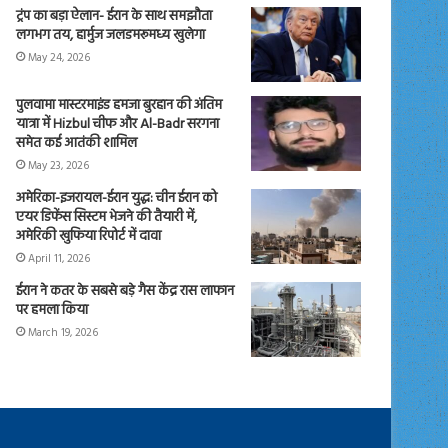
ट्रंप का बड़ा ऐलान- ईरान के साथ समझौता
लगभग तय, हार्मुज जलडमरूमध्य खुलेगा
May 24, 2026
पुलवामा मास्टरमाइंड हमजा बुरहान की अंतिम
यात्रा में Hizbul चीफ और Al-Badr सरगना
समेत कई आतंकी शामिल
May 23, 2026
अमेरिका-इजरायल-ईरान युद्ध: चीन ईरान को
एयर डिफेंस सिस्टम भेजने की तैयारी में,
अमेरिकी खुफिया रिपोर्ट में दावा
April 11, 2026
ईरान ने कतर के सबसे बड़े गैस केंद्र रास लाफान
पर हमला किया
March 19, 2026