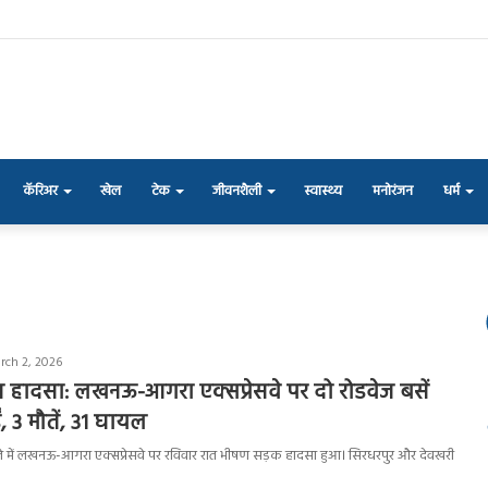
कॅरिअर
खेल
टेक
जीवनशैली
स्वास्थ्य
मनोरंजन
धर्म
rch 2, 2026
ीषण हादसा: लखनऊ-आगरा एक्सप्रेसवे पर दो रोडवेज बसें
ं, 3 मौतें, 31 घायल
व जिले में लखनऊ-आगरा एक्सप्रेसवे पर रविवार रात भीषण सड़क हादसा हुआ। सिरधरपुर और देवखरी