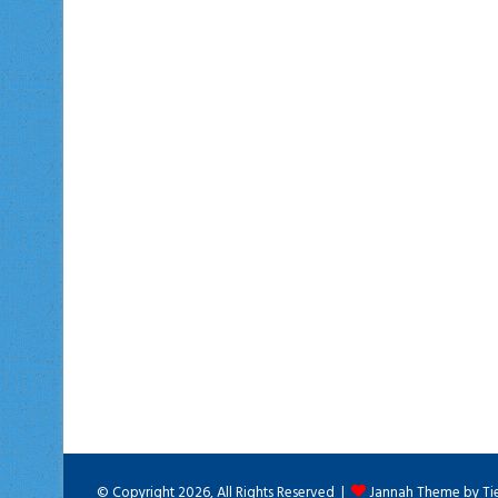
© Copyright 2026, All Rights Reserved |
Jannah Theme by Ti