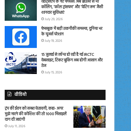
व्हाट्सएप के नए फीचर्स: अब ब्राउजर से भी
कॉलिंग, ‘कॉल ट्रांसफर’ और ‘वेटिंग रूम’ जैसी
शानदार सुविधाएं
July 29, 2026
फेसबुक में बड़ी तकनीकी समस्या, दुनिया भर
के यूजर्स परेशान
July 19, 2026
15 जुलाई से लॉन्च हो रही है नई IRCTC
वेबसाइट, टिकट बुकिंग अब होगी आसान और
तेज
July 15, 2026
वीडियो
ट्रंप की ईरान को सख्त चेतावनी, कहा- अगर
मुझे मारने की कोशिश की तो 1000 मिसाइलें
दाग दी जाएंगी
July 11, 2026