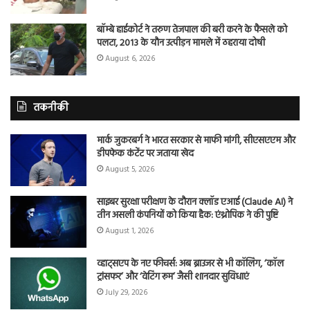
बॉम्बे हाईकोर्ट ने तरुण तेजपाल की बरी करने के फैसले को
पलटा, 2013 के यौन उत्पीड़न मामले में ठहराया दोषी
August 6, 2026
तकनीकी
मार्क जुकरबर्ग ने भारत सरकार से माफी मांगी, सीएसएएम और
डीपफेक कंटेंट पर जताया खेद
August 5, 2026
साइबर सुरक्षा परीक्षण के दौरान क्लॉड एआई (Claude AI) ने
तीन असली कंपनियों को किया हैक: एंथ्रोपिक ने की पुष्टि
August 1, 2026
व्हाट्सएप के नए फीचर्स: अब ब्राउजर से भी कॉलिंग, ‘कॉल
ट्रांसफर’ और ‘वेटिंग रूम’ जैसी शानदार सुविधाएं
July 29, 2026