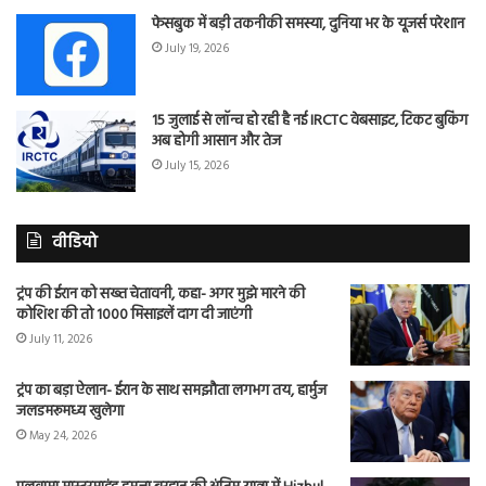
फेसबुक में बड़ी तकनीकी समस्या, दुनिया भर के यूजर्स परेशान
July 19, 2026
15 जुलाई से लॉन्च हो रही है नई IRCTC वेबसाइट, टिकट बुकिंग
अब होगी आसान और तेज
July 15, 2026
वीडियो
ट्रंप की ईरान को सख्त चेतावनी, कहा- अगर मुझे मारने की
कोशिश की तो 1000 मिसाइलें दाग दी जाएंगी
July 11, 2026
ट्रंप का बड़ा ऐलान- ईरान के साथ समझौता लगभग तय, हार्मुज
जलडमरूमध्य खुलेगा
May 24, 2026