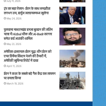
July 11, 2026
ट्रंप का बड़ा ऐलान- ईरान के साथ समझौता
लगभग तय, हार्मुज जलडमरूमध्य खुलेगा
May 24, 2026
पुलवामा मास्टरमाइंड हमजा बुरहान की अंतिम
यात्रा में Hizbul चीफ और Al-Badr सरगना
समेत कई आतंकी शामिल
May 23, 2026
अमेरिका-इजरायल-ईरान युद्ध: चीन ईरान को
एयर डिफेंस सिस्टम भेजने की तैयारी में,
अमेरिकी खुफिया रिपोर्ट में दावा
April 11, 2026
ईरान ने कतर के सबसे बड़े गैस केंद्र रास लाफान
पर हमला किया
March 19, 2026