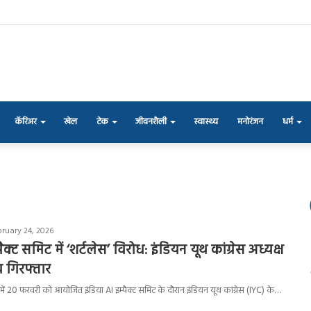
कॅरिअर
खेल
टेक
जीवनशैली
स्वास्थ्य
मनोरंजन
धर्म
bruary 24, 2026
ैक्ट समिट में ‘शर्टलेस’ विरोध: इंडियन यूथ कांग्रेस अध्यक्ष
 गिरफ्तार
में 20 फरवरी को आयोजित इंडिया AI इम्पैक्ट समिट के दौरान इंडियन यूथ कांग्रेस (IYC) के…