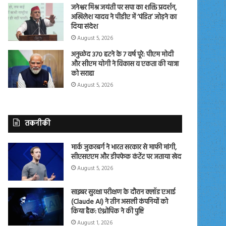
जनेश्वर मिश्र जयंती पर सपा का शक्ति प्रदर्शन,
अखिलेश यादव ने पीडीए में ‘पंडित’ जोड़ने का
दिया संदेश
August 5, 2026
अनुच्छेद 370 हटने के 7 वर्ष पूरे: पीएम मोदी
और सीएम योगी ने विकास व एकता की यात्रा
को सराहा
August 5, 2026
तकनीकी
मार्क जुकरबर्ग ने भारत सरकार से माफी मांगी,
सीएसएएम और डीपफेक कंटेंट पर जताया खेद
August 5, 2026
साइबर सुरक्षा परीक्षण के दौरान क्लॉड एआई
(Claude AI) ने तीन असली कंपनियों को
किया हैक: एंथ्रोपिक ने की पुष्टि
August 1, 2026