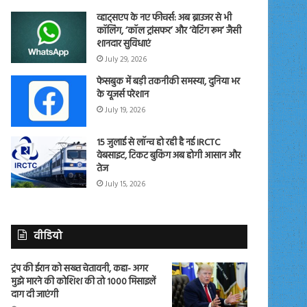
व्हाट्सएप के नए फीचर्स: अब ब्राउजर से भी
कॉलिंग, ‘कॉल ट्रांसफर’ और ‘वेटिंग रूम’ जैसी
शानदार सुविधाएं
July 29, 2026
फेसबुक में बड़ी तकनीकी समस्या, दुनिया भर
के यूजर्स परेशान
July 19, 2026
15 जुलाई से लॉन्च हो रही है नई IRCTC
वेबसाइट, टिकट बुकिंग अब होगी आसान और
तेज
July 15, 2026
वीडियो
ट्रंप की ईरान को सख्त चेतावनी, कहा- अगर
मुझे मारने की कोशिश की तो 1000 मिसाइलें
दाग दी जाएंगी