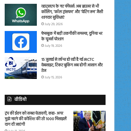
व्हाट्सएप के नए फीचर्स: अब ब्राउजर से भी
कॉलिंग, ‘कॉल ट्रांसफर’ और ‘वेटिंग रूम’ जैसी
शानदार सुविधाएं
July 29, 2026
फेसबुक में बड़ी तकनीकी समस्या, दुनिया भर
के यूजर्स परेशान
July 19, 2026
15 जुलाई से लॉन्च हो रही है नई IRCTC
वेबसाइट, टिकट बुकिंग अब होगी आसान और
तेज
July 15, 2026
वीडियो
ट्रंप की ईरान को सख्त चेतावनी, कहा- अगर
मुझे मारने की कोशिश की तो 1000 मिसाइलें
दाग दी जाएंगी