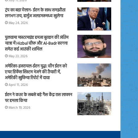
July 11, 2026
ट्रंप का बड़ा ऐलान- ईरान के साथ समझौता
लगभग तय, हार्मुज जलडमरूमध्य खुलेगा
May 24, 2026
पुलवामा मास्टरमाइंड हमजा बुरहान की अंतिम
यात्रा में Hizbul चीफ और Al-Badr सरगना
समेत कई आतंकी शामिल
May 23, 2026
अमेरिका-इजरायल-ईरान युद्ध: चीन ईरान को
एयर डिफेंस सिस्टम भेजने की तैयारी में,
अमेरिकी खुफिया रिपोर्ट में दावा
April 11, 2026
ईरान ने कतर के सबसे बड़े गैस केंद्र रास लाफान
पर हमला किया
March 19, 2026