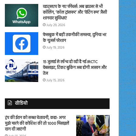
व्हाट्सएप के नए फीचर्स: अब ब्राउजर से भी
कॉलिंग, ‘कॉल ट्रांसफर’ और ‘वेटिंग रूम’ जैसी
शानदार सुविधाएं
July 29, 2026
फेसबुक में बड़ी तकनीकी समस्या, दुनिया भर
के यूजर्स परेशान
July 19, 2026
15 जुलाई से लॉन्च हो रही है नई IRCTC
वेबसाइट, टिकट बुकिंग अब होगी आसान और
तेज
July 15, 2026
वीडियो
ट्रंप की ईरान को सख्त चेतावनी, कहा- अगर
मुझे मारने की कोशिश की तो 1000 मिसाइलें
दाग दी जाएंगी