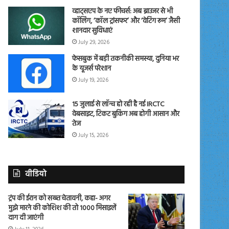
व्हाट्सएप के नए फीचर्स: अब ब्राउजर से भी
कॉलिंग, ‘कॉल ट्रांसफर’ और ‘वेटिंग रूम’ जैसी
शानदार सुविधाएं
July 29, 2026
फेसबुक में बड़ी तकनीकी समस्या, दुनिया भर
के यूजर्स परेशान
July 19, 2026
15 जुलाई से लॉन्च हो रही है नई IRCTC
वेबसाइट, टिकट बुकिंग अब होगी आसान और
तेज
July 15, 2026
वीडियो
ट्रंप की ईरान को सख्त चेतावनी, कहा- अगर
मुझे मारने की कोशिश की तो 1000 मिसाइलें
दाग दी जाएंगी