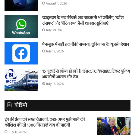
August 1, 2026
व्हाट्सएप के नए फीचर्स: अब ब्राउजर से भी कॉलिंग, ‘कॉल
ट्रांसफर’ और ‘वेटिंग रूम’ जैसी शानदार सुविधाएं
July 29, 2026
फेसबुक में बड़ी तकनीकी समस्या, दुनिया भर के यूजर्स परेशान
July 19, 2026
15 जुलाई से लॉन्च हो रही है नई IRCTC वेबसाइट, टिकट बुकिंग
अब होगी आसान और तेज
July 15, 2026
वीडियो
ट्रंप की ईरान को सख्त चेतावनी, कहा- अगर मुझे मारने की
कोशिश की तो 1000 मिसाइलें दाग दी जाएंगी
July 11, 2026