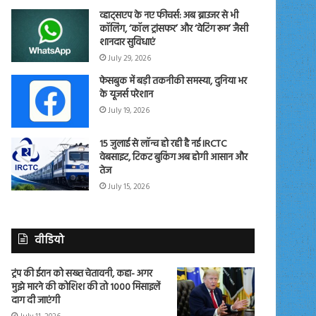
व्हाट्सएप के नए फीचर्स: अब ब्राउजर से भी
कॉलिंग, ‘कॉल ट्रांसफर’ और ‘वेटिंग रूम’ जैसी
शानदार सुविधाएं
July 29, 2026
फेसबुक में बड़ी तकनीकी समस्या, दुनिया भर
के यूजर्स परेशान
July 19, 2026
15 जुलाई से लॉन्च हो रही है नई IRCTC
वेबसाइट, टिकट बुकिंग अब होगी आसान और
तेज
July 15, 2026
वीडियो
ट्रंप की ईरान को सख्त चेतावनी, कहा- अगर
मुझे मारने की कोशिश की तो 1000 मिसाइलें
दाग दी जाएंगी