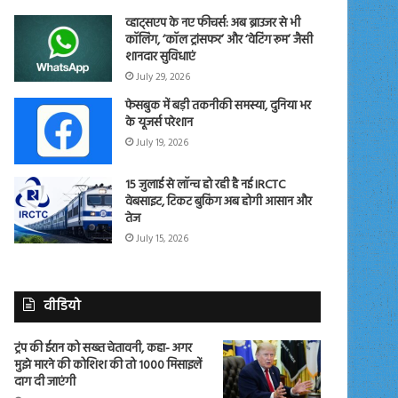
व्हाट्सएप के नए फीचर्स: अब ब्राउजर से भी
कॉलिंग, ‘कॉल ट्रांसफर’ और ‘वेटिंग रूम’ जैसी
शानदार सुविधाएं
July 29, 2026
फेसबुक में बड़ी तकनीकी समस्या, दुनिया भर
के यूजर्स परेशान
July 19, 2026
15 जुलाई से लॉन्च हो रही है नई IRCTC
वेबसाइट, टिकट बुकिंग अब होगी आसान और
तेज
July 15, 2026
वीडियो
ट्रंप की ईरान को सख्त चेतावनी, कहा- अगर
मुझे मारने की कोशिश की तो 1000 मिसाइलें
दाग दी जाएंगी