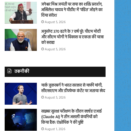
जनेश्वर मिश्र जयंती पर सपा का शक्ति प्रदर्शन,
अखिलेश यादव ने पीडीए में ‘पंडित’ जोड़ने का
दिया संदेश
August 5, 2026
अनुच्छेद 370 हटने के 7 वर्ष पूरे: पीएम मोदी
और सीएम योगी ने विकास व एकता की यात्रा
को सराहा
August 5, 2026
तकनीकी
मार्क जुकरबर्ग ने भारत सरकार से माफी मांगी,
सीएसएएम और डीपफेक कंटेंट पर जताया खेद
August 5, 2026
साइबर सुरक्षा परीक्षण के दौरान क्लॉड एआई
(Claude AI) ने तीन असली कंपनियों को
किया हैक: एंथ्रोपिक ने की पुष्टि
August 1, 2026