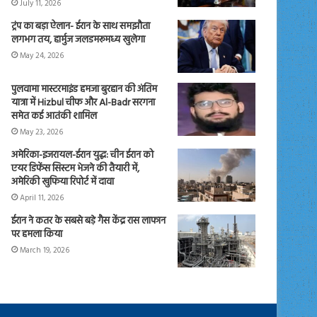
July 11, 2026
ट्रंप का बड़ा ऐलान- ईरान के साथ समझौता
लगभग तय, हार्मुज जलडमरूमध्य खुलेगा
May 24, 2026
पुलवामा मास्टरमाइंड हमजा बुरहान की अंतिम
यात्रा में Hizbul चीफ और Al-Badr सरगना
समेत कई आतंकी शामिल
May 23, 2026
अमेरिका-इजरायल-ईरान युद्ध: चीन ईरान को
एयर डिफेंस सिस्टम भेजने की तैयारी में,
अमेरिकी खुफिया रिपोर्ट में दावा
April 11, 2026
ईरान ने कतर के सबसे बड़े गैस केंद्र रास लाफान
पर हमला किया
March 19, 2026