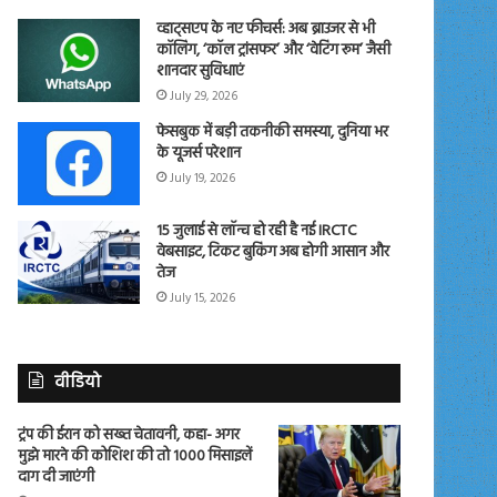
व्हाट्सएप के नए फीचर्स: अब ब्राउजर से भी
कॉलिंग, ‘कॉल ट्रांसफर’ और ‘वेटिंग रूम’ जैसी
शानदार सुविधाएं
July 29, 2026
फेसबुक में बड़ी तकनीकी समस्या, दुनिया भर
के यूजर्स परेशान
July 19, 2026
15 जुलाई से लॉन्च हो रही है नई IRCTC
वेबसाइट, टिकट बुकिंग अब होगी आसान और
तेज
July 15, 2026
वीडियो
ट्रंप की ईरान को सख्त चेतावनी, कहा- अगर
मुझे मारने की कोशिश की तो 1000 मिसाइलें
दाग दी जाएंगी