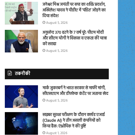
जनेश्वर मिश्र जयंती पर सपा का शक्ति प्रदर्शन,
अखिलेश यादव ने पीडीए में ‘पंडित’ जोड़ने का
दिया संदेश
August 5, 2026
अनुच्छेद 370 हटने के 7 वर्ष पूरे: पीएम मोदी
और सीएम योगी ने विकास व एकता की यात्रा
को सराहा
August 5, 2026
तकनीकी
मार्क जुकरबर्ग ने भारत सरकार से माफी मांगी,
सीएसएएम और डीपफेक कंटेंट पर जताया खेद
August 5, 2026
साइबर सुरक्षा परीक्षण के दौरान क्लॉड एआई
(Claude AI) ने तीन असली कंपनियों को
किया हैक: एंथ्रोपिक ने की पुष्टि
August 1, 2026