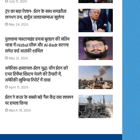
July 11, 2026
ट्रंप का बड़ा ऐलान- ईरान के साथ समझौता
लगभग तय, हार्मुज जलडमरूमध्य खुलेगा
May 24, 2026
पुलवामा मास्टरमाइंड हमजा बुरहान की अंतिम
यात्रा में Hizbul चीफ और Al-Badr सरगना
समेत कई आतंकी शामिल
May 23, 2026
अमेरिका-इजरायल-ईरान युद्ध: चीन ईरान को
एयर डिफेंस सिस्टम भेजने की तैयारी में,
अमेरिकी खुफिया रिपोर्ट में दावा
April 11, 2026
ईरान ने कतर के सबसे बड़े गैस केंद्र रास लाफान
पर हमला किया
March 19, 2026