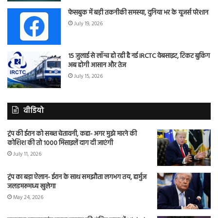
फेसबुक में बड़ी तकनीकी समस्या, दुनिया भर के यूजर्स परेशान
July 19, 2026
15 जुलाई से लॉन्च हो रही है नई IRCTC वेबसाइट, टिकट बुकिंग
अब होगी आसान और तेज
July 15, 2026
वीडियो
ट्रंप की ईरान को सख्त चेतावनी, कहा- अगर मुझे मारने की
कोशिश की तो 1000 मिसाइलें दाग दी जाएंगी
July 11, 2026
ट्रंप का बड़ा ऐलान- ईरान के साथ समझौता लगभग तय, हार्मुज
जलडमरूमध्य खुलेगा
May 24, 2026