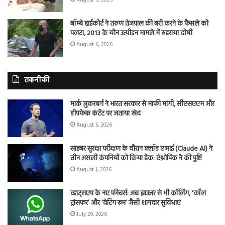
बॉम्बे हाईकोर्ट ने तरुण तेजपाल की बरी करने के फैसले को
पलटा, 2013 के यौन उत्पीड़न मामले में ठहराया दोषी
August 6, 2026
तकनीकी
मार्क जुकरबर्ग ने भारत सरकार से माफी मांगी, सीएसएएम और
डीपफेक कंटेंट पर जताया खेद
August 5, 2026
साइबर सुरक्षा परीक्षण के दौरान क्लॉड एआई (Claude AI) ने
तीन असली कंपनियों को किया हैक: एंथ्रोपिक ने की पुष्टि
August 1, 2026
व्हाट्सएप के नए फीचर्स: अब ब्राउजर से भी कॉलिंग, ‘कॉल
ट्रांसफर’ और ‘वेटिंग रूम’ जैसी शानदार सुविधाएं
July 29, 2026