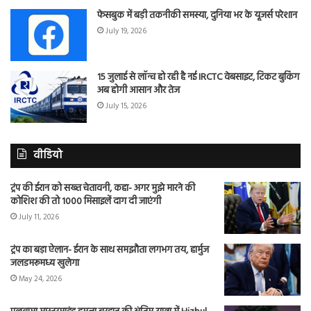
फेसबुक में बड़ी तकनीकी समस्या, दुनिया भर के यूजर्स परेशान
July 19, 2026
15 जुलाई से लॉन्च हो रही है नई IRCTC वेबसाइट, टिकट बुकिंग
अब होगी आसान और तेज
July 15, 2026
वीडियो
ट्रंप की ईरान को सख्त चेतावनी, कहा- अगर मुझे मारने की
कोशिश की तो 1000 मिसाइलें दाग दी जाएंगी
July 11, 2026
ट्रंप का बड़ा ऐलान- ईरान के साथ समझौता लगभग तय, हार्मुज
जलडमरूमध्य खुलेगा
May 24, 2026