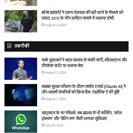
बॉम्बे हाईकोर्ट ने तरुण तेजपाल की बरी करने के फैसले को
पलटा, 2013 के यौन उत्पीड़न मामले में ठहराया दोषी
August 6, 2026
तकनीकी
मार्क जुकरबर्ग ने भारत सरकार से माफी मांगी, सीएसएएम और
डीपफेक कंटेंट पर जताया खेद
August 5, 2026
साइबर सुरक्षा परीक्षण के दौरान क्लॉड एआई (Claude AI) ने
तीन असली कंपनियों को किया हैक: एंथ्रोपिक ने की पुष्टि
August 1, 2026
व्हाट्सएप के नए फीचर्स: अब ब्राउजर से भी कॉलिंग, ‘कॉल
ट्रांसफर’ और ‘वेटिंग रूम’ जैसी शानदार सुविधाएं
July 29, 2026