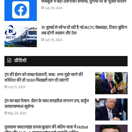
फेसबुक में बड़ी तकनीकी समस्या, दुनिया भर के यूजर्स परेशान
July 19, 2026
15 जुलाई से लॉन्च हो रही है नई IRCTC वेबसाइट, टिकट बुकिंग
अब होगी आसान और तेज
July 15, 2026
वीडियो
ट्रंप की ईरान को सख्त चेतावनी, कहा- अगर मुझे मारने की
कोशिश की तो 1000 मिसाइलें दाग दी जाएंगी
July 11, 2026
ट्रंप का बड़ा ऐलान- ईरान के साथ समझौता लगभग तय, हार्मुज
जलडमरूमध्य खुलेगा
May 24, 2026
पुलवामा मास्टरमाइंड हमजा बुरहान की अंतिम यात्रा में Hizbul