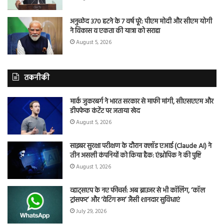
अनुच्छेद 370 हटने के 7 वर्ष पूरे: पीएम मोदी और सीएम योगी
ने विकास व एकता की यात्रा को सराहा
August 5, 2026
तकनीकी
मार्क जुकरबर्ग ने भारत सरकार से माफी मांगी, सीएसएएम और
डीपफेक कंटेंट पर जताया खेद
August 5, 2026
साइबर सुरक्षा परीक्षण के दौरान क्लॉड एआई (Claude AI) ने
तीन असली कंपनियों को किया हैक: एंथ्रोपिक ने की पुष्टि
August 1, 2026
व्हाट्सएप के नए फीचर्स: अब ब्राउजर से भी कॉलिंग, ‘कॉल
ट्रांसफर’ और ‘वेटिंग रूम’ जैसी शानदार सुविधाएं
July 29, 2026