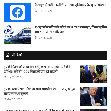
फेसबुक में बड़ी तकनीकी समस्या, दुनिया भर के यूजर्स परेशान
July 19, 2026
15 जुलाई से लॉन्च हो रही है नई IRCTC वेबसाइट, टिकट बुकिंग
अब होगी आसान और तेज
July 15, 2026
वीडियो
ट्रंप की ईरान को सख्त चेतावनी, कहा- अगर मुझे मारने की
कोशिश की तो 1000 मिसाइलें दाग दी जाएंगी
July 11, 2026
ट्रंप का बड़ा ऐलान- ईरान के साथ समझौता लगभग तय, हार्मुज
जलडमरूमध्य खुलेगा
May 24, 2026