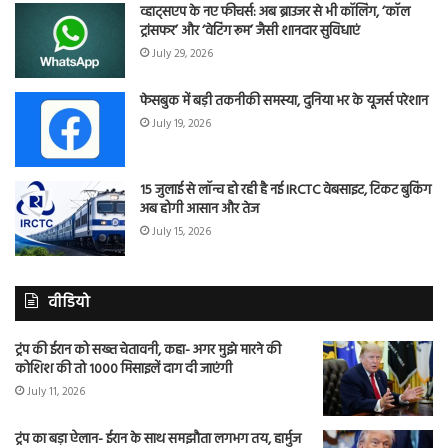
व्हाट्सएप के नए फीचर्स: अब ब्राउजर से भी कॉलिंग, ‘कॉल
ट्रांसफर’ और ‘वेटिंग रूम’ जैसी शानदार सुविधाएं
July 29, 2026
फेसबुक में बड़ी तकनीकी समस्या, दुनिया भर के यूजर्स परेशान
July 19, 2026
15 जुलाई से लॉन्च हो रही है नई IRCTC वेबसाइट, टिकट बुकिंग
अब होगी आसान और तेज
July 15, 2026
वीडियो
ट्रंप की ईरान को सख्त चेतावनी, कहा- अगर मुझे मारने की
कोशिश की तो 1000 मिसाइलें दाग दी जाएंगी
July 11, 2026
ट्रंप का बड़ा ऐलान- ईरान के साथ समझौता लगभग तय, हार्मुज