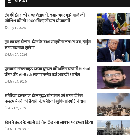
वीडियो
ट्रंप की ईरान को सख्त चेतावनी, कहा- अगर मुझे मारने की
कोशिश की तो 1000 मिसाइलें दाग दी जाएंगी
July 11, 2026
ट्रंप का बड़ा ऐलान- ईरान के साथ समझौता लगभग तय, हार्मुज
जलडमरूमध्य खुलेगा
May 24, 2026
पुलवामा मास्टरमाइंड हमजा बुरहान की अंतिम यात्रा में Hizbul
चीफ और Al-Badr सरगना समेत कई आतंकी शामिल
May 23, 2026
अमेरिका-इजरायल-ईरान युद्ध: चीन ईरान को एयर डिफेंस
सिस्टम भेजने की तैयारी में, अमेरिकी खुफिया रिपोर्ट में दावा
April 11, 2026
ईरान ने कतर के सबसे बड़े गैस केंद्र रास लाफान पर हमला किया
March 19, 2026