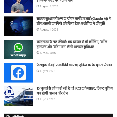
डीपफेक कंटेंट पर जताया खेद
August 5, 2026
साइबर सुरक्षा परीक्षण के दौरान क्लॉड एआई (Claude AI) ने
तीन असली कंपनियों को किया हैक: एंथ्रोपिक ने की पुष्टि
August 1, 2026
व्हाट्सएप के नए फीचर्स: अब ब्राउजर से भी कॉलिंग, ‘कॉल
ट्रांसफर’ और ‘वेटिंग रूम’ जैसी शानदार सुविधाएं
July 29, 2026
फेसबुक में बड़ी तकनीकी समस्या, दुनिया भर के यूजर्स परेशान
July 19, 2026
15 जुलाई से लॉन्च हो रही है नई IRCTC वेबसाइट, टिकट बुकिंग
अब होगी आसान और तेज
July 15, 2026